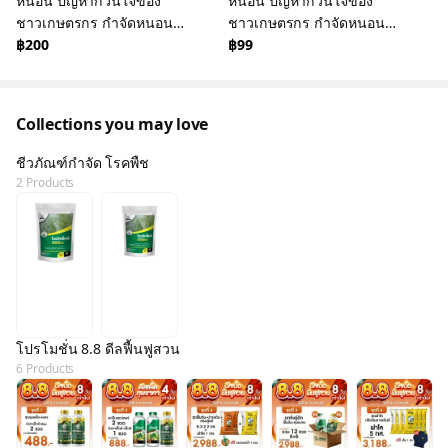
หนอน ปัญหากวนใจของ
หนอน ปัญหากวนใจของ
ชาวเกษตรกร กำจัดหนอน
ชาวเกษตรกร กำจัดหนอน
ให้สิ้นซากด้วย บาซีเร็กซ์
฿200
ให้สิ้นซากด้วย บาซีเร็กซ์
฿99
ชนิดผง ขนาด 500 กรัม
ชนิดผง ขนาด 100 กรัม
จาก LAB โดยตรง
จาก LAB โดยตรง
Collections you may love
ชีวภัณฑ์กำจัด โรคพืช
2 Products
โปรโมชั่น 8.8 ดีลฟื้นฟูสวน
6 Products