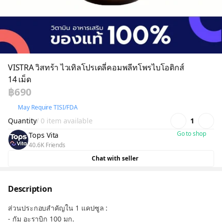
VISTRA วิสทร้า ไวเทิลโปรเดลี่คอมพลีทโพรไบโอติกส์
14 เม็ด
฿690
May Require TISI/FDA
Quantity
/ 0 item available
1
Go to shop
Tops Vita
40.6K Friends
Chat with seller
Description
ส่วนประกอบสำคัญใน 1 แคปซูล :
- กัม อะราบิก 100 มก.