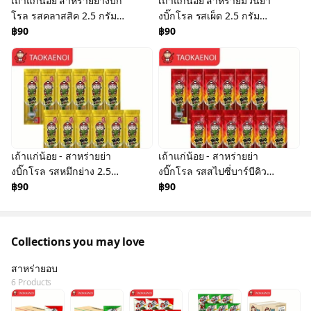
เถ้าแก่น้อย สาหร่ายย่างบิ๊ก
เถ้าแก่น้อย สาหร่ายม้วนย่า
โรล รสคลาสสิค 2.5 กรัม
งบิ๊กโรล รสเผ็ด 2.5 กรัม
(12 ซอง/แพ็ค)
฿90
(12 ซอง/แพ็ค)
฿90
เถ้าแก่น้อย - สาหร่ายย่า
เถ้าแก่น้อย - สาหร่ายย่า
งบิ๊กโรล รสหมึกย่าง 2.5
งบิ๊กโรล รสสไปซี่บาร์บีคิว
กรัม (12ซอง/แพ็ค)
฿90
2.5 กรัม (12ซอง/แพ็ค)
฿90
Collections you may love
สาหร่ายอบ
6 Products